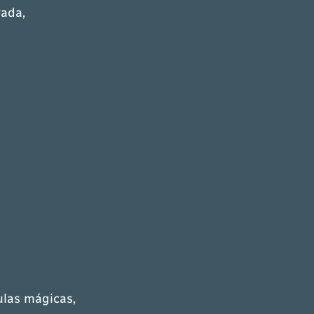
vada,
ulas mágicas,