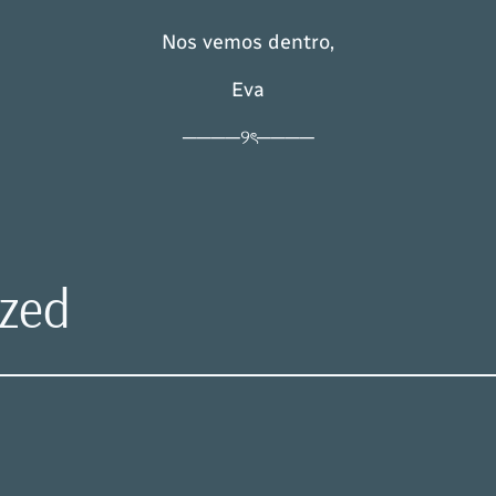
Nos vemos dentro,
Eva
────୨ৎ────
ized