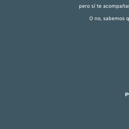
pero sí te acompañar
O no, sabemos qu
p